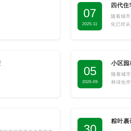
四代住
07
随着城市
2025-11
化已经从
的综合性
覆盖率，
质的全面
庆
小区园
05
随着城市
2025-09
林绿化作
营造舒适
显得尤为
管理等方
粽叶裹
30