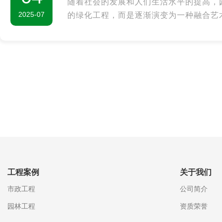
随着社会的发展和人们生活水平的提高，
2025-07
的绿化工程，而是逐渐演变为一种融合艺
综合性设计。现代园林工程强调创意设计
生，追求可持续发展和文化传承。本文将
科技应用和文化融合四个方面探讨现代园
念。
工程案例
关于我们
市政工程
公司简介
园林工程
资质荣誉