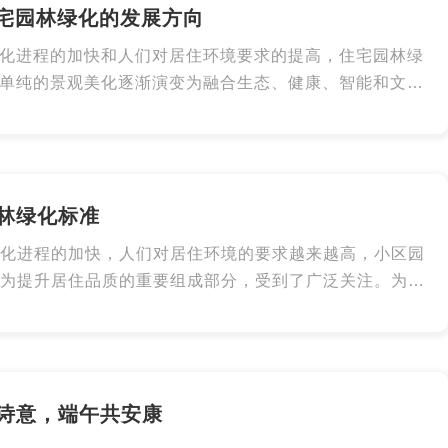
宅园林绿化的发展方向
化进程的加快和人们对居住环境要求的提高，住宅园林绿
单纯的景观美化逐渐演变为融合生态、健康、智能和文化
系统。四代住宅园林绿化的发展方向不仅关注传统的绿化
更强调人与自然的和谐共生、科技的创新应用以及生活品
提升
林绿化标准
化进程的加快，人们对居住环境的要求越来越高，小区园
为提升居住品质的重要组成部分，受到了广泛关注。为了
、健康、美观的居住环境，制定科学合理的园林绿化标准
重要。以下将从绿化覆盖率、植物配置、景观设计、养护
面详细阐述小区园林绿化的标准
诗意，端午共安康