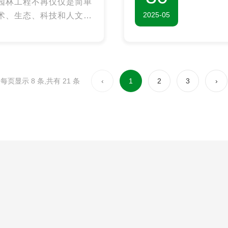
园林工程不再仅仅是简单
2025-05
术、生态、科技和人文的
，注重人与自然的和谐共
从设计理念、生态保护、
林工程的创意设计与理
每页显示 8 条,共有 21 条
‹
1
2
3
›